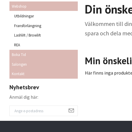
Din önske
Webshop
Utbildningar
Välkommen till din 
Fransförlängning
spara och dela med 
Lashlift / Browlift
REA
Boka Tid
Min önskeli
Salongen
Här finns inga produkte
Kontakt
Nyhetsbrev
Anmäl dig här: