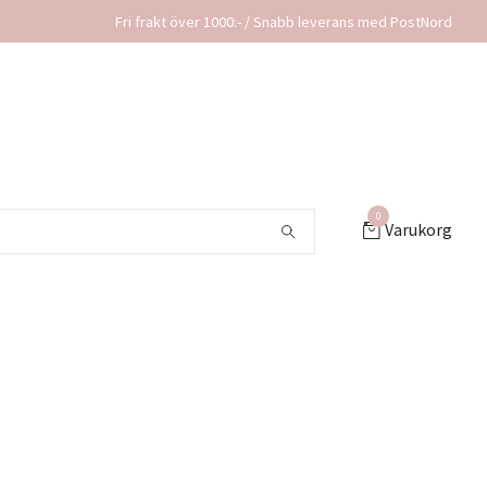
Fri frakt över 1000:- / Snabb leverans med PostNord
0
Varukorg