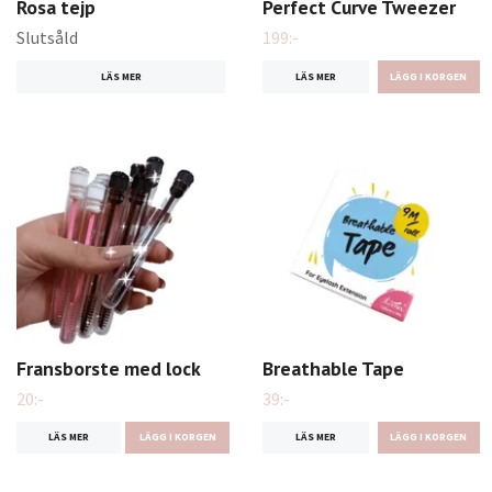
Rosa tejp
Perfect Curve Tweezer
Slutsåld
199:-
LÄS MER
LÄS MER
Fransborste med lock
Breathable Tape
20:-
39:-
LÄS MER
LÄGG I KORGEN
LÄS MER