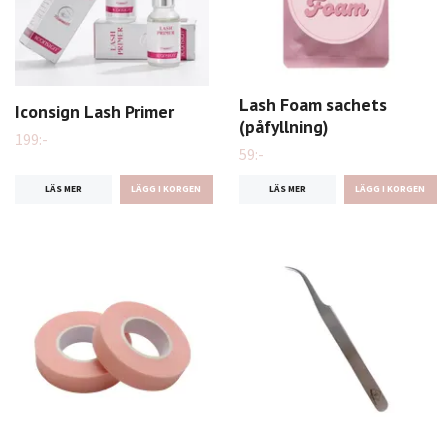
Lash Foam sachets
Iconsign Lash Primer
(påfyllning)
199:-
59:-
LÄS MER
LÄS MER