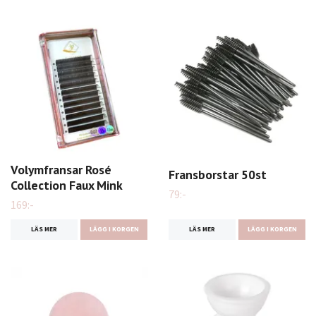
Volymfransar Rosé
Fransborstar 50st
Collection Faux Mink
79:-
169:-
LÄS MER
LÄGG I KORGEN
LÄS MER
LÄGG I KORGEN