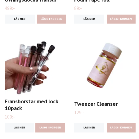
499:-
89:-
LÄS MER
LÄS MER
Fransborstar med lock
Tweezer Cleanser
10pack
129:-
100:-
LÄS MER
LÄS MER
LÄGG I KORGEN