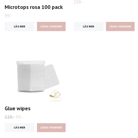
199:-
Microtops rosa 100 pack
99:-
LÄS MER
LÄS MER
Glue wipes
119:-
99:-
LÄS MER