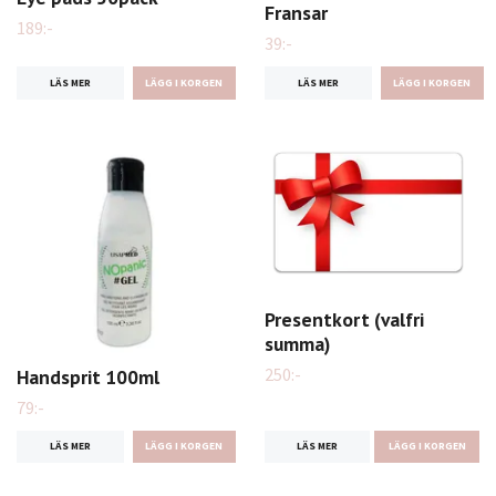
Fransar
189:-
39:-
LÄS MER
LÄS MER
Presentkort (valfri
summa)
250:-
Handsprit 100ml
79:-
LÄS MER
LÄGG I KORGEN
LÄS MER