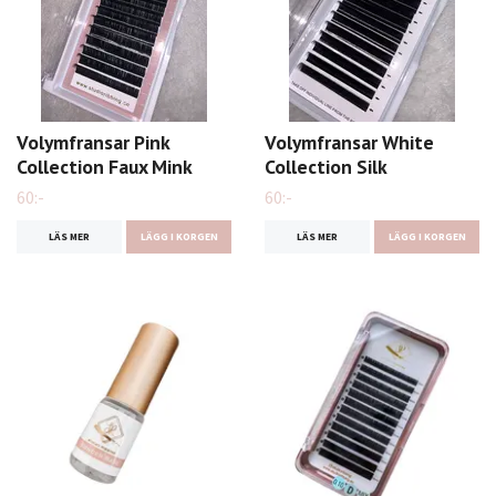
Volymfransar Pink
Volymfransar White
Collection Faux Mink
Collection Silk
60:-
60:-
LÄS MER
LÄGG I KORGEN
LÄS MER
LÄGG I KORGEN