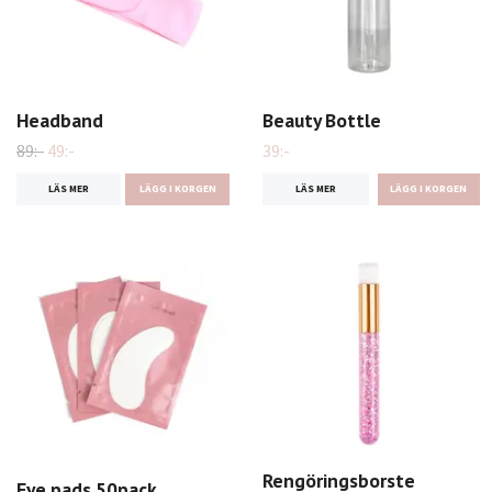
Headband
Beauty Bottle
89:-
49:-
39:-
LÄS MER
LÄGG I KORGEN
LÄS MER
Rengöringsborste
Eye pads 50pack