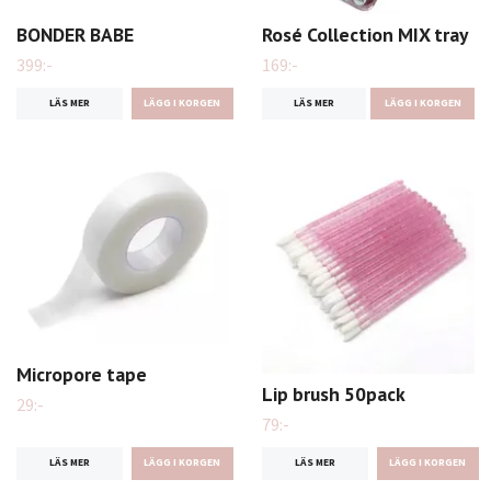
BONDER BABE
Rosé Collection MIX tray
399:-
169:-
LÄS MER
LÄS MER
LÄGG I KORGEN
Micropore tape
Lip brush 50pack
29:-
79:-
LÄS MER
LÄS MER