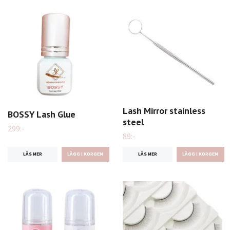
Lash Mirror stainless
BOSSY Lash Glue
steel
299:-
89:-
LÄS MER
LÄS MER