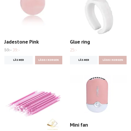
Jadestone Pink
Glue ring
59:-
39:-
25:-
LÄS MER
LÄS MER
LÄGG I KORGEN
Mini fan