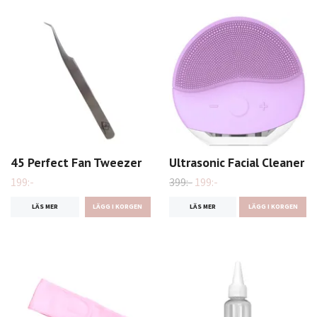
45 Perfect Fan Tweezer
Ultrasonic Facial Cleaner
199:-
399:-
199:-
LÄS MER
LÄS MER
LÄGG I KORGEN