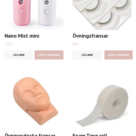
Nano Mist mini
Övningsfransar
159:-
99:-
LÄS MER
LÄGG I KORGEN
LÄS MER
Övningsdocka fransar
Foam Tape roll