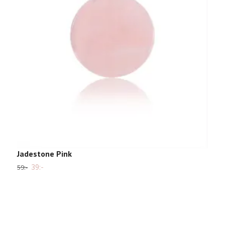
M
2
Jadestone Pink
39:-
59:-