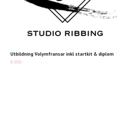
Utbildning Volymfransar inkl startkit & diplom
6 500:-
S
Sl