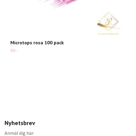
Microtops rosa 100 pack
99:-
S
Sl
Nyhetsbrev
Anmäl dig här: