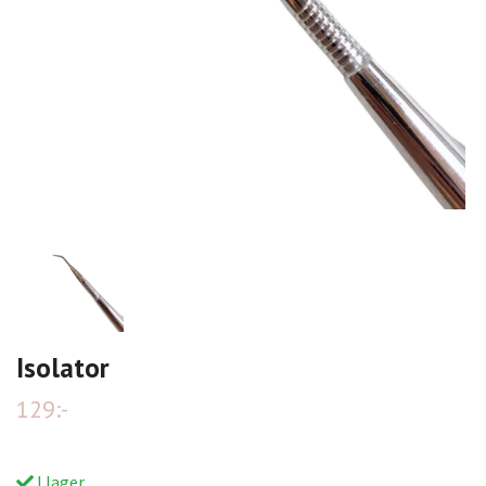
Isolator
129:-
I lager.