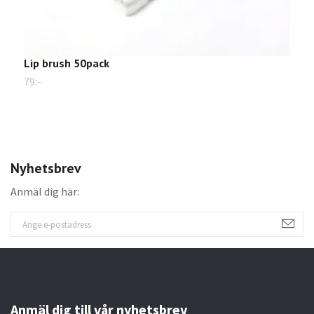
Lip brush 50pack
K
79:-
Sl
Nyhetsbrev
Anmäl dig här:
Anmäl dig till vår nyhetsbrev