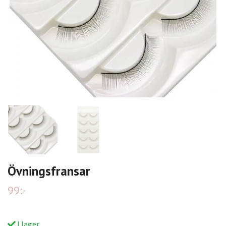
Övningsfransar
99:-
I lager.