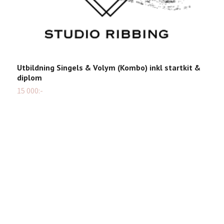
Utbildning Singels & Volym (Kombo) inkl startkit &
diplom
15 000:-
V
6