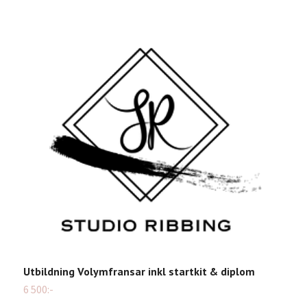
Utbildning Volymfransar inkl startkit & diplom
6 500:-
P