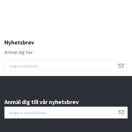
1
Nyhetsbrev
Anmäl dig här:
Anmäl dig till vår nyhetsbrev