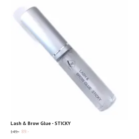
L
5
Lash & Brow Glue - STICKY
89:-
149:-