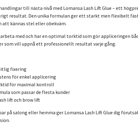
ehandlingar till nästa nivå med Lomansa Lash Lift Glue – ett högpr
rigt resultat. Den unika formulan ger ett starkt men flexibelt fäs
 att kännas stel eller obekväm.
 arbeta med och har en optimal torktid som gör appliceringen bå
er som vill uppnå ett professionellt resultat varje gång.
itlig fixering
stens för enkel applicering
ktid för maximal kontroll
ula som passar de flesta kunder
sh lift och brow lift
ar på salong eller hemma ger Lomansa Lash Lift Glue dig förutsätt
sion.