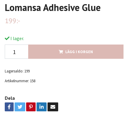
Lomansa Adhesive Glue
199:-
I lager.
LÄGG I KORGEN
Lagersaldo:
199
Artikelnummer:
158
Dela