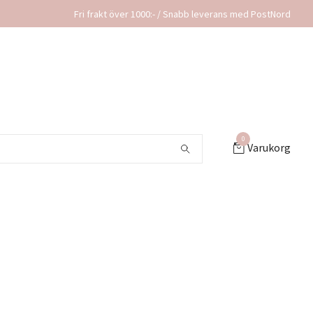
Fri frakt över 1000:- / Snabb leverans med PostNord
0
Varukorg