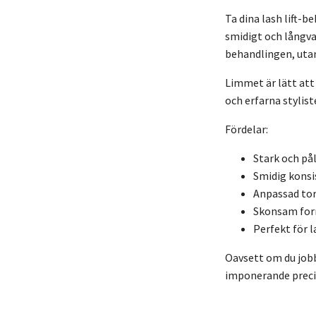
Ta dina lash lift-b
smidigt och långva
behandlingen, utan
Limmet är lätt att
och erfarna stylist
Fördelar:
Stark och pål
Smidig konsi
Anpassad tor
Skonsam form
Perfekt för la
Oavsett om du jobb
imponerande preci