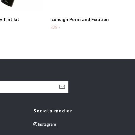
 Tint kit
Iconsign Perm and Fixation
Icon
329:-
349:
Sociala medier
Instagram