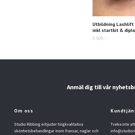
Utbildning Lashlift
inkl startkit & dip
6 500:-
Anmäl dig till vår nyhetsb
Om oss
Kundtjän
Studio Ribbing erbjuder högkvalitativa
Tveka inte at
skönhetsbehandlingar inom fransar, naglar och
info@studior