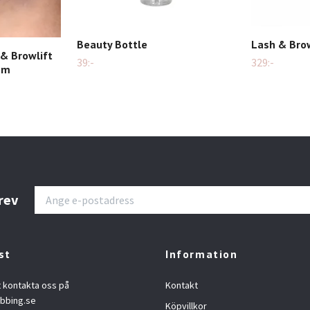
Beauty Bottle
Lash & Brow
 & Browlift
39:-
329:-
lom
rev
st
Information
t kontakta oss på
Kontakt
ibbing.se
Köpvillkor