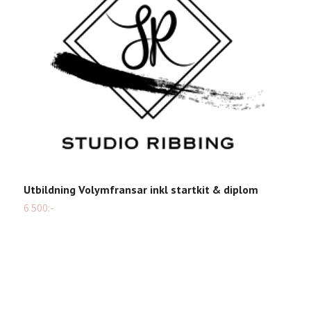
Utbildning Volymfransar inkl startkit & diplom
U
d
6 500:-
1