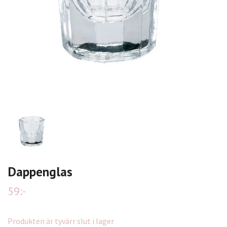
Dappenglas
59:-
Produkten är tyvärr slut i lager