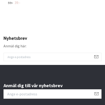
39:-
3
59:-
Nyhetsbrev
Anmäl dig här:
Anmäl dig till vår nyhetsbrev