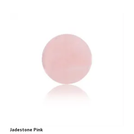
Jadestone Pink
B