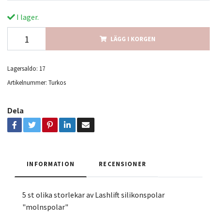
I lager.
LÄGG I KORGEN
Lagersaldo:
17
Artikelnummer:
Turkos
Dela
INFORMATION
RECENSIONER
5 st olika storlekar av Lashlift silikonspolar
"molnspolar"