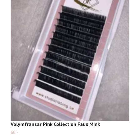
B
2
Volymfransar Pink Collection Faux Mink
60:-