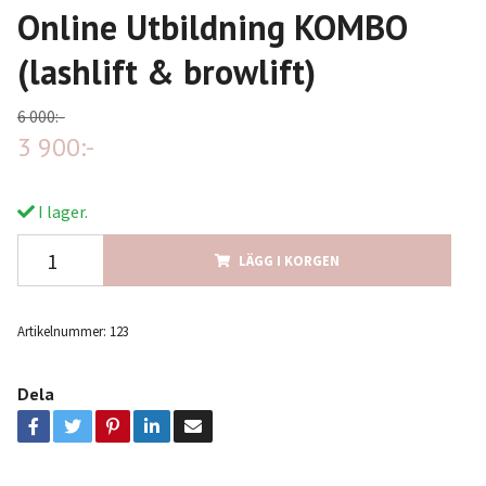
Online Utbildning KOMBO
(lashlift & browlift)
6 000:-
3 900:-
I lager.
LÄGG I KORGEN
Artikelnummer:
123
Dela