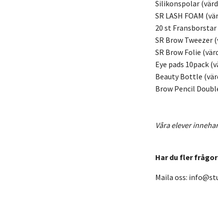
Silikonspolar (värd
SR LASH FOAM (vär
20 st Fransborstar 
SR Brow Tweezer (v
SR Brow Folie (värd
Eye pads 10pack (vä
Beauty Bottle (värd
Brow Pencil Double
Våra elever innehar
Har du fler frågo
Maila oss:
info@stu