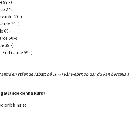
e 99:-)
de 249:-)
(värde 40:-)
ärde 79:-)
e 69:-)
rde 50:-)
e 39:-)
 End (värde 59:-)
 alltid en stående rabatt på 10% i vår webshop där du kan beställa all
r gällande denna kurs?
dioribbing.se