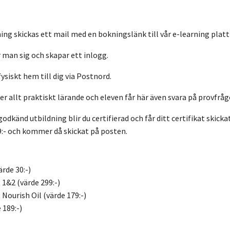
ning skickas ett mail med en bokningslänk till vår e-learning plat
r man sig och skapar ett inlogg.
fysiskt hem till dig via Postnord.
er allt praktiskt lärande och eleven får här även svara på provfrå
godkänd utbildning blir du certifierad och får ditt certifikat skick
99:- och kommer då skickat på posten.
ärde 30:-)
 1&2 (värde 299:-)
 Nourish Oil (värde 179:-)
 189:-)