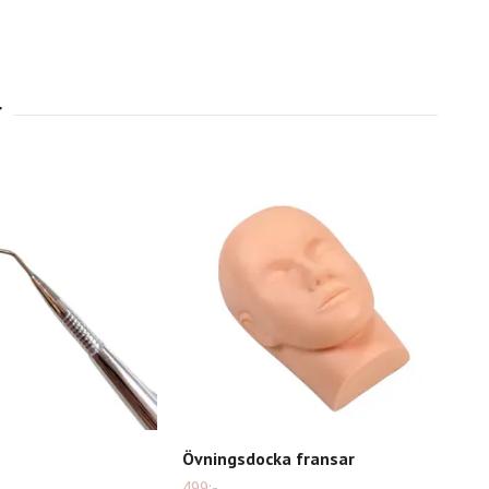
Övningsdocka fransar
Nan
499:-
159: