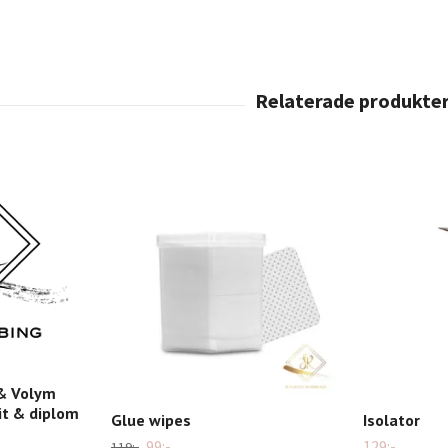
 & Volym
it & diplom
Glue wipes
Isolator
99:-
129:-
119:-