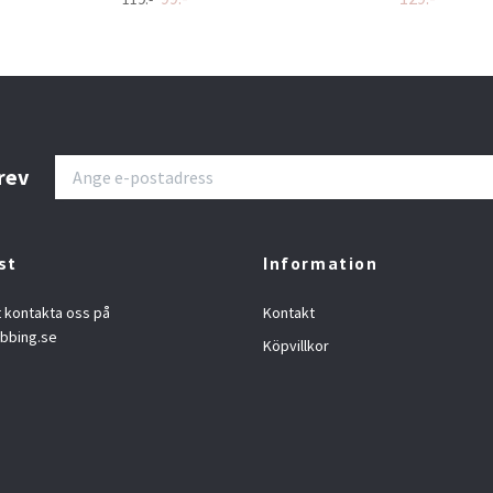
rev
st
Information
t kontakta oss på
Kontakt
ibbing.se
Köpvillkor