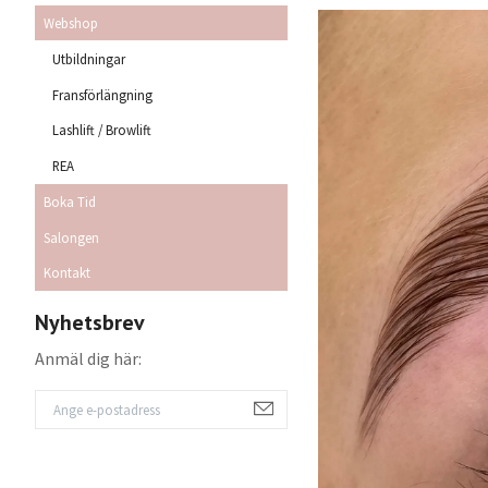
Webshop
Utbildningar
Fransförlängning
Lashlift / Browlift
REA
Boka Tid
Salongen
Kontakt
Nyhetsbrev
Anmäl dig här: