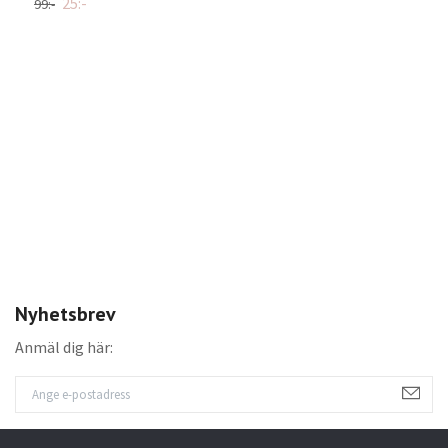
25:-
99:-
U
d
3
Nyhetsbrev
Anmäl dig här: