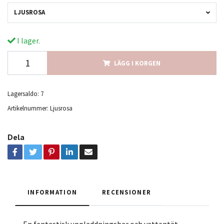
LJUSROSA
I lager.
LÄGG I KORGEN
Lagersaldo:
7
Artikelnummer:
Ljusrosa
Dela
INFORMATION
RECENSIONER
En fantastisk uppladdningsbar och vattentät