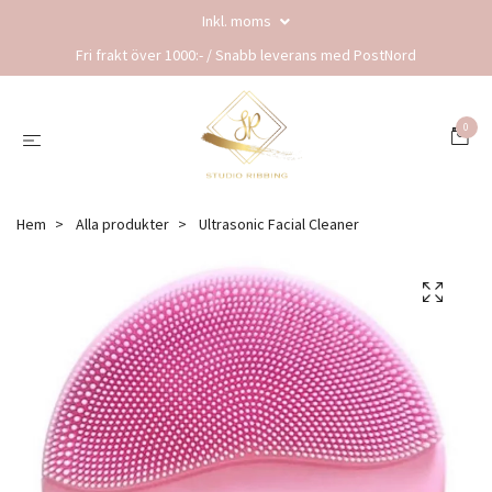
Inkl. moms
Fri frakt över 1000:- / Snabb leverans med PostNord
0
Hem
Alla produkter
Ultrasonic Facial Cleaner