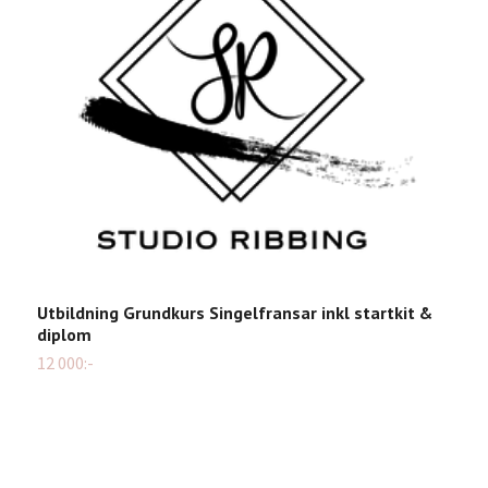
P
2
Utbildning Grundkurs Singelfransar inkl startkit &
diplom
12 000:-